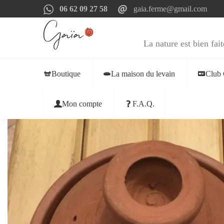
06 62 09 27 58
gaia.ferme@gmail.com
La nature est bien fait
Boutique
La maison du levain
Club 
Mon compte
F.A.Q.