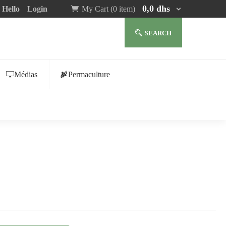
0,0
dhs
Hello
Login
My Cart (0 item)
SEARCH
Médias
Permaculture