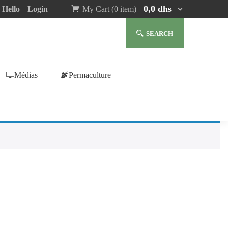
0,0
dhs
Hello
Login
My Cart (0 item)
SEARCH
Médias
Permaculture