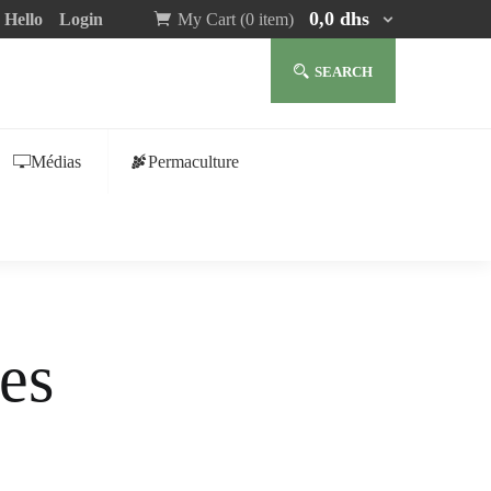
0,0
dhs
Hello
Login
My Cart (0 item)
SEARCH
Médias
Permaculture
ues