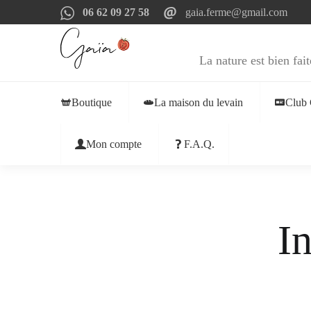
06 62 09 27 58
gaia.ferme@gmail.com
La nature est bien fait
Boutique
La maison du levain
Club 
Mon compte
F.A.Q.
In