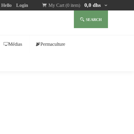
0,0
dhs
Hello
Login
My Cart (0 item)
SEARCH
Médias
Permaculture