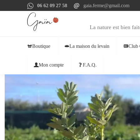
06 62 09 27 58
gaia.ferme@gmail.com
La nature est bien fait
Boutique
La maison du levain
Club 
Mon compte
F.A.Q.