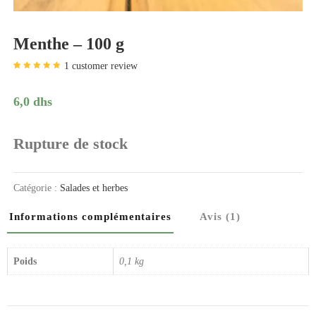
Menthe – 100 g
1
customer review
Noté
1
5.00
sur
5 basé sur
notation client
6,0
dhs
Rupture de stock
Catégorie :
Salades et herbes
Informations complémentaires
Avis (1)
Poids
0,1 kg