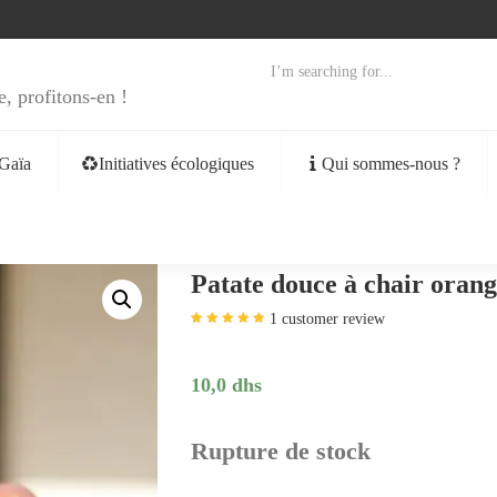
e, profitons-en !
Gaïa
Initiatives écologiques
Qui sommes-nous ?
Patate douce à chair orang
1
customer review
Noté
1
5.00
sur
5 basé sur
notation client
10,0
dhs
Rupture de stock