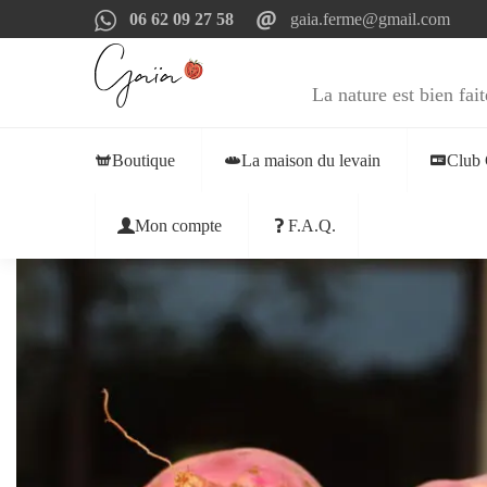
06 62 09 27 58
gaia.ferme@gmail.com
La nature est bien fait
Boutique
La maison du levain
Club 
Mon compte
F.A.Q.