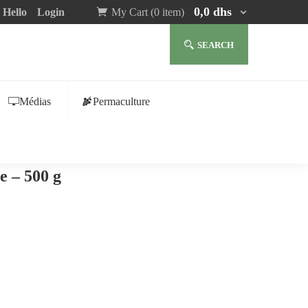
0,0
dhs
Hello
Login
My Cart (0 item)
SEARCH
Médias
Permaculture
e – 500 g