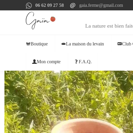
06 62 09 27 58
gaia.ferme@gmail.com
La nature est bien fait
Boutique
La maison du levain
Club 
Mon compte
F.A.Q.