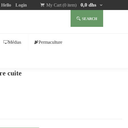
0,0
dhs
Hello
Login
My Cart (0 item)
SEARCH
Médias
Permaculture
re cuite