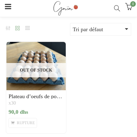
0
Tri par défaut
OUT OF STOCK
Plateau d’oeufs de poule beldi – Non Gaïa
x30
90,0
dhs
RUPTURE